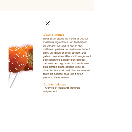
Glace à l'orange
Nous promettons de n’utiliser que les
meilleurs ingrédients, les techniques
de cuisson les plus à jour et des
cuillerées pleines de tendresse, le tout
dans un milieu exempt de noix. Les
gâteaux-sucettes Glace à l'orange sont
confectionnés à partir d’un gâteau
croquant aux agrumes, mis en boules
puis enrobé d’une couche lisse de
chocolat blanc et orné d’un arc-en-ciel
festif de pépites pour une finition
parfaite. Savourez-les !
Caractéristiques
- Arômes et colorants naturels
uniquement
- Aucun agent de conservation artificiel
- Sans gras trans
- Sans bio-ingénierie
- Répertoire saisonnier
Ingr
é
dients
Bientôt disponible
Allergènes
Contient du blé, du lait, des œufs et
du soja.