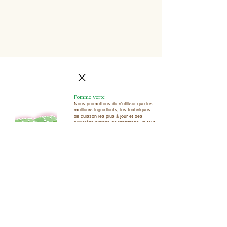
Pomme verte
Nous promettons de n’utiliser que les
meilleurs ingrédients, les techniques
de cuisson les plus à jour et des
cuillerées pleines de tendresse, le tout
dans un milieu exempt de noix. Les
gâteaux-sucettes Pomme verte sont
confectionnés à partir d’un riche
gâteau à la vanille avec arôme de
pommes Granny fraîches, mis en
boules, enrobé d’une riche coquille au
chocolat vert et orné de nonpareilles
blanches. Savourez-les !
Caractéristiques
- Arômes et colorants naturels
uniquement
- Aucun agent de conservation artificiel
- Sans gras trans
- Sans bio-ingénierie
- Répertoire saisonnier